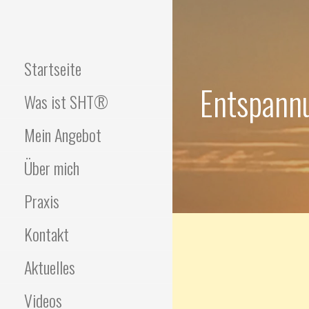
Zum
Inhalt
springen
Startseite
Entspann
Was ist SHT®
Mein Angebot
Über mich
Praxis
Kontakt
Aktuelles
Videos